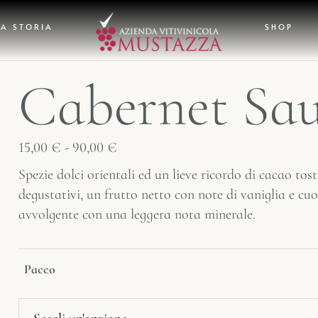
A STORIA
SHOP
Cabernet Sa
15,00
€
-
90,00
€
Spezie dolci orientali ed un lieve ricordo di cacao tos
degustativi, un frutto netto con note di vaniglia e cuo
avvolgente con una leggera nota minerale.
Pacco