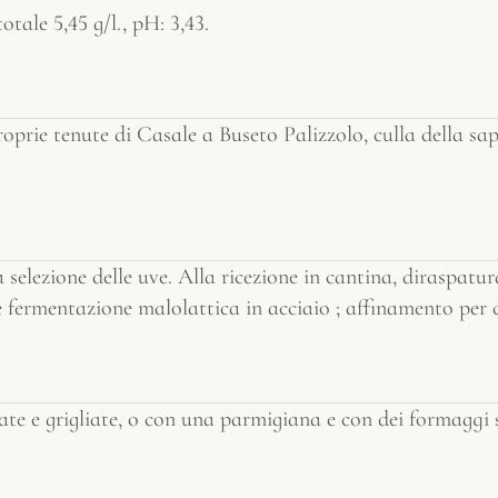
otale 5,45 g/l., pH: 3,43.
 proprie tenute di Casale a Buseto Palizzolo, culla della 
selezione delle uve. Alla ricezione in cantina, diraspatu
e fermentazione malolattica in acciaio ; affinamento per c
ate e grigliate, o con una parmigiana e con dei formaggi 